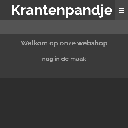
Krantenpandje
Ga
direct
naar
de
hoofdinhoud
Welkom op onze webshop
nog in de maak